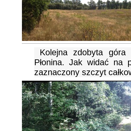
Kolejna zdobyta góra
Płonina. Jak widać na p
zaznaczony szczyt całkow