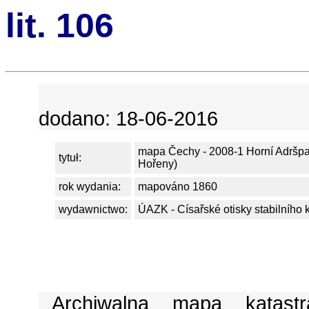
lit. 106
dodano: 18-06-2016
mapa Čechy - 2008-1 Horní Adršp
tytuł:
Hořeny)
rok wydania:
mapováno 1860
wydawnictwo:
ÚAZK - Císařské otisky stabilního 
Archiwalna mapa katast