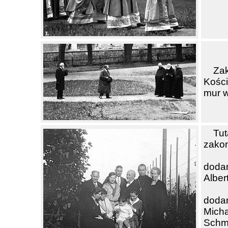
Za
Kości
mur w
Tu
zako
dodan
Alber
dodan
Micha
Schm