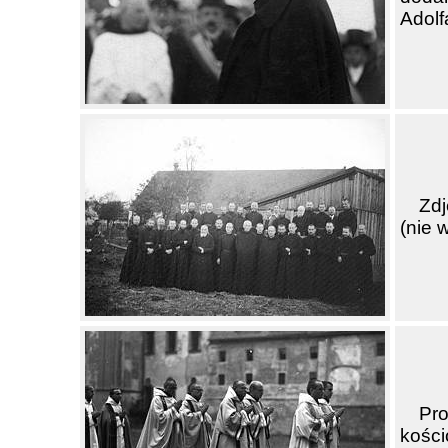
Adolf
Zd
(nie 
Pr
kości