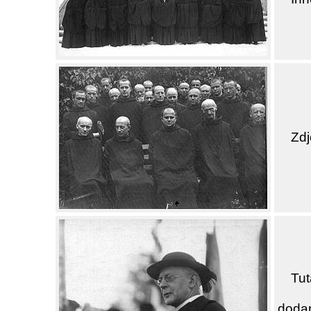
Zdj
Tut
doda