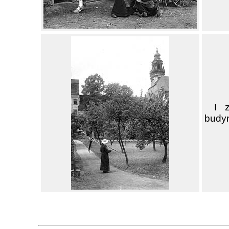
I 
budyn