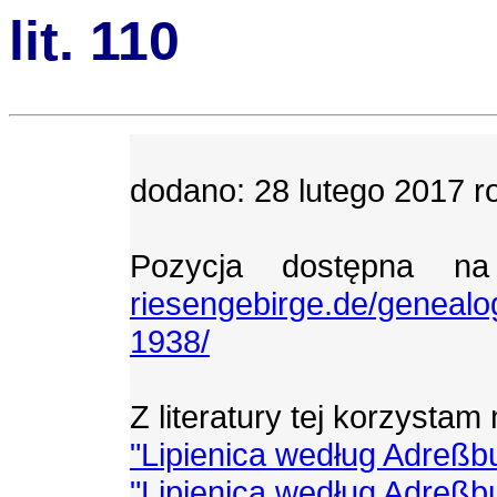
lit. 110
dodano: 28 lutego 2017 r
Pozycja dostępna n
riesengebirge.de/genealo
1938/
Z literatury tej korzystam
"Lipienica według Adreßb
"Lipienica według Adreßb