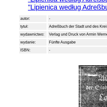
"Lipienica według Adreß
autor:
-
tytuł:
Adreßbuch der Stadt und des Kre
wydawnictwo:
Verlag und Druck von Armin Werne
wydanie:
Fünfte Ausgabe
ISBN:
-